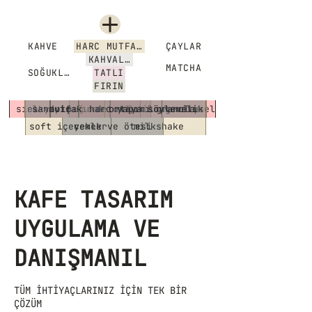
KAHVE
HARC MUTFAĞI
ÇAYLAR
KAHVALTI
MATCHA
SOĞUKLAR
TATLI
FIRIN
sıcak
el yapımı
sandviç
mutfak
soğuk
sıcak
harc yapımı granola
detox
ortaya söylemelik
soğuk
klasik
longevity
mevsimsel
soft içecekler
yemek ve ötesi
milkshake
KAFE TASARIM
UYGULAMA VE
DANIŞMANIL
TÜM İHTİYAÇLARINIZ İÇİN TEK BİR
ÇÖZÜM