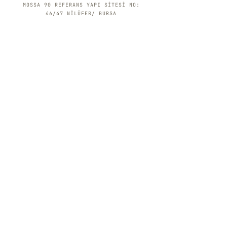
MOSSA 90 REFERANS YAPI SİTESİ NO:
46/47 NİLÜFER/ BURSA
YENİLİKLERDEN HABERDAR OLMAK İÇİN MAİL
LİSTEMİZE KAYDOLUN
ÜYE OL