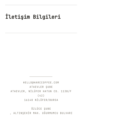
İletişim Bilgileri
HELLO@HARCCOFFEE.COM
ATAEVLER ŞUBE
ATAEVLER, NİLÜFER HATUN CD. 113B/F
(42)
16140 NİLÜFER/BURSA
ÖZLÜCE ŞUBE
, ALTINŞEHİR MAH. UĞURMUMCU BULVARI