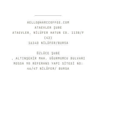
HELLO@HARCCOFFEE.COM
ATAEVLER ŞUBE
ATAEVLER, NİLÜFER HATUN CD. 113B/F
(42)
16140 NİLÜFER/BURSA
ÖZLÜCE ŞUBE
, ALTINŞEHİR MAH. UĞURMUMCU BULVARI
MOSSA 90 REFERANS YAPI SİTESİ NO:
46/47 NİLÜFER/ BURSA